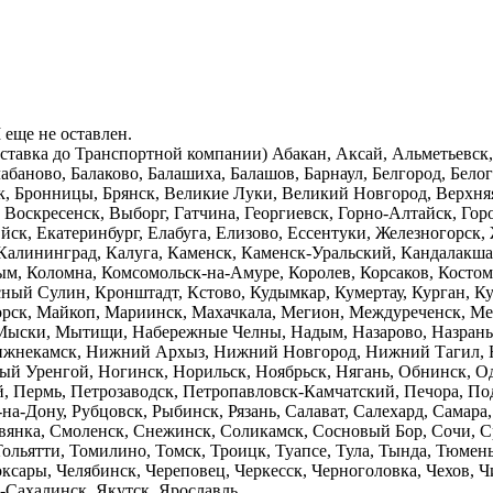
еще не оставлен.
оставка до Транспортной компании) Абакан, Аксай, Альметьевс
абаново, Балаково, Балашиха, Балашов, Барнаул, Белгород, Белог
ск, Бронницы, Брянск, Великие Луки, Великий Новгород, Верхн
 Воскресенск, Выборг, Гатчина, Георгиевск, Горно-Алтайск, Гор
ск, Екатеринбург, Елабуга, Елизово, Ессентуки, Железногорск,
 Калининград, Калуга, Каменск, Каменск-Уральский, Кандалакша
ым, Коломна, Комсомольск-на-Амуре, Королев, Корсаков, Костом
сный Сулин, Кронштадт, Кстово, Кудымкар, Кумертау, Курган, Ку
орск, Майкоп, Мариинск, Махачкала, Мегион, Междуреченск, М
ыски, Мытищи, Набережные Челны, Надым, Назарово, Назрань, 
ижнекамск, Нижний Архыз, Нижний Новгород, Нижний Тагил, 
й Уренгой, Ногинск, Норильск, Ноябрьск, Нягань, Обнинск, Оди
ий, Пермь, Петрозаводск, Петропавловск-Камчатский, Печора, 
-на-Дону, Рубцовск, Рыбинск, Рязань, Салават, Салехард, Самара
авянка, Смоленск, Снежинск, Соликамск, Сосновый Бор, Сочи, С
Тольятти, Томилино, Томск, Троицк, Туапсе, Тула, Тында, Тюмень
ксары, Челябинск, Череповец, Черкесск, Черноголовка, Чехов, 
Сахалинск, Якутск, Ярославль