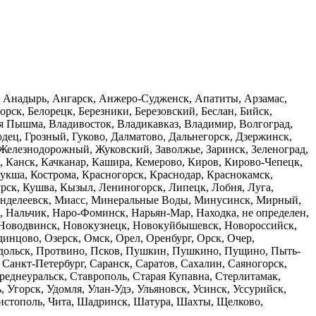
к, Анадырь, Ангарск, Анжеро-Судженск, Апатиты, Арзамас,
орск, Белорецк, Березники, Березовский, Беслан, Бийск,
яя Пышма, Владивосток, Владикавказ, Владимир, Волгоград,
одец, Грозный, Гуково, Далматово, Дальнегорск, Дзержинск,
 Железнодорожный, Жуковский, Заволжье, Заринск, Зеленоград,
, Канск, Качканар, Кашира, Кемерово, Киров, Кирово-Чепецк,
укша, Кострома, Красногорск, Краснодар, Краснокамск,
рск, Кушва, Кызыл, Лениногорск, Липецк, Лобня, Луга,
енделеевск, Миасс, Минеральные Воды, Минусинск, Мирный,
Нальчик, Наро-Фоминск, Нарьян-Мар, Находка, не определен,
Новодвинск, Новокузнецк, Новокуйбышевск, Новороссийск,
нцово, Озерск, Омск, Орел, Оренбург, Орск, Очер,
Подольск, Протвино, Псков, Пушкин, Пушкино, Пущино, Пыть-
, Санкт-Петербург, Саранск, Саратов, Сахалин, Саяногорск,
реднеуральск, Ставрополь, Старая Купавна, Стерлитамак,
, Угорск, Удомля, Улан-Удэ, Ульяновск, Усинск, Уссурийск,
Чистополь, Чита, Шадринск, Шатура, Шахты, Щелково,