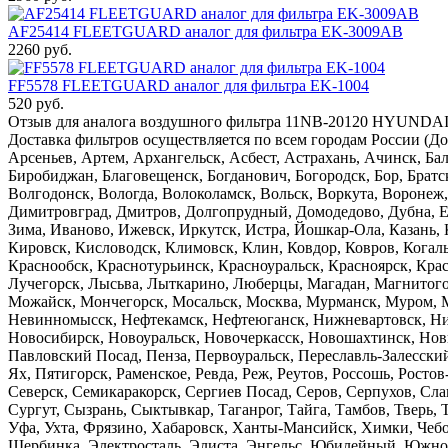
AF25414 FLEETGUARD аналог для фильтра EK-3009AB
2260 руб.
FF5578 FLEETGUARD аналог для фильтра EK-1004
520 руб.
Отзыв для аналога воздушного фильтра 11NB-20120 HYUNDAI 
Доставка фильтров осуществляется по всем городам России (Д
Арсеньев, Артем, Архангельск, Асбест, Астрахань, Ачинск, Бал
Биробиджан, Благовещенск, Богданович, Богородск, Бор, Брат
Волгодонск, Вологда, Волоколамск, Вольск, Воркута, Воронеж,
Димитровград, Дмитров, Долгопрудный, Домодедово, Дубна, Ей
Зима, Иваново, Ижевск, Иркутск, Истра, Йошкар-Ола, Казань,
Кировск, Кисловодск, Климовск, Клин, Ковдор, Ковров, Когал
Краснообск, Краснотурьинск, Красноуральск, Красноярск, Кра
Лучегорск, Лысьва, Лыткарино, Люберцы, Магадан, Магнитог
Можайск, Мончегорск, Мосальск, Москва, Мурманск, Муром, М
Невинномысск, Нефтекамск, Нефтеюганск, Нижневартовск, Н
Новосибирск, Новоуральск, Новочеркасск, Новошахтинск, Новы
Павловский Посад, Пенза, Первоуральск, Переславль-Залесск
Ях, Пятигорск, Раменское, Ревда, Реж, Реутов, Россошь, Ростов
Северск, Семикаракорск, Сергиев Посад, Серов, Серпухов, Сл
Сургут, Сызрань, Сыктывкар, Таганрог, Тайга, Тамбов, Тверь, 
Уфа, Ухта, Фрязино, Хабаровск, Ханты-Мансийск, Химки, Чебо
Щербинка, Электросталь, Элиста, Энгельс, Юбилейный, Южно-