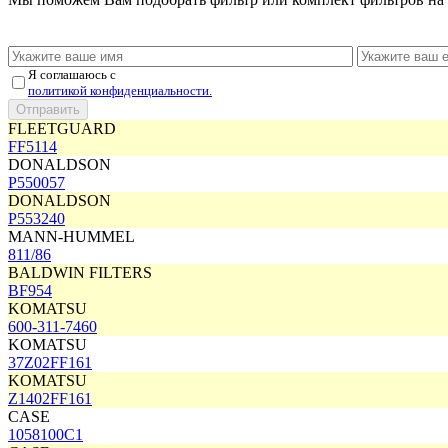
Я соглашаюсь с
политикой конфиденциальности.
FLEETGUARD
FF5114
DONALDSON
P550057
DONALDSON
P553240
MANN-HUMMEL
811/86
BALDWIN FILTERS
BF954
KOMATSU
600-311-7460
KOMATSU
37Z02FF161
KOMATSU
Z1402FF161
CASE
1058100C1