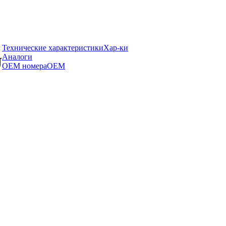
Технические характеристики
Хар-ки
Аналоги
U
OEM номера
OEM