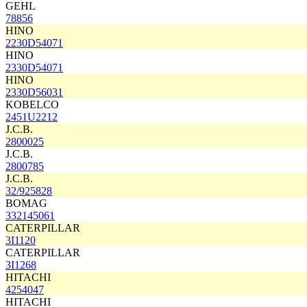
GEHL
78856
HINO
2230D54071
HINO
2330D54071
HINO
2330D56031
KOBELCO
2451U2212
J.C.B.
2800025
J.C.B.
2800785
J.C.B.
32/925828
BOMAG
332145061
CATERPILLAR
3I1120
CATERPILLAR
3I1268
HITACHI
4254047
HITACHI