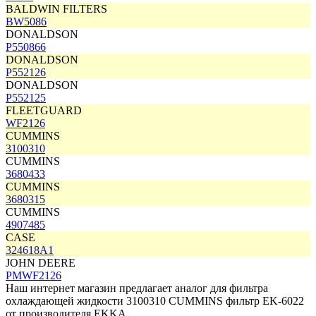
BALDWIN FILTERS
BW5086
DONALDSON
P550866
DONALDSON
P552126
DONALDSON
P552125
FLEETGUARD
WF2126
CUMMINS
3100310
CUMMINS
3680433
CUMMINS
3680315
CUMMINS
4907485
CASE
324618A1
JOHN DEERE
PMWF2126
Наш интернет магазин предлагает аналог для фильтра
охлаждающей жидкости 3100310 CUMMINS фильтр
EK-6022
от производителя
EKKA
.