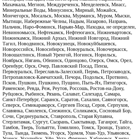
Махачкала, Мегион, Междуреченск, Менделеевск, Миасс,
Минеральные Воды, Минусинск, Мирный, Можайск,
Мончегорск, Мосальск, Москва, Мурманск, Муром, Мыски,
Мытищи, Набережные Челны, Надым, Назарово, Назрань,
Нальчик, Наро-Фоминск, Нарьян-Мар, Находка, не определен,
Невинномысск, Нефтекамск, Нефтеюганск, Нижневартовск,
Нижнекамск, Нижний Архыз, Нижний Новгород, Нижний
Тагил, Новодвинск, Новокузнецк, Новокуйбышевск,
Новороссийск, Новосибирск, Новоуральск, Новочеркасск,
Новошахтинск, Новый Уренгой, Ногинск, Норильск,
Ноябрьск, Нягань, Обнинск, Одинцово, Озерск, Омск, Орел,
Оренбург, Орск, Очер, Павловский Посад, Пенза,
Первоуральск, Переславль-Залесский, Пермь, Петрозаводск,
Петропавловск-Камчатский, Печора, Подольск, Протвино,
Псков, Пушкин, Пушкино, Пущино, Пыть-Ях, Пятигорск,
Раменское, Ревда, Реж, Реутов, Россошь, Ростов-на-Дону,
Рубцовск, Рыбинск, Рязань, Салават, Салехард, Самара,
Санкт-Петербург, Саранск, Саратов, Сахалин, Саяногорск,
Северск, Семикаракорск, Сергиев Посад, Серов, Серпухов,
Славянка, Смоленск, Снежинск, Соликамск, Сосновый Бор,
Сочи, Среднеуральск, Ставрополь, Старая Купавна,
Стерлитамак, Сургут, Сызрань, Сыктывкар, Таганрог, Тайга,
Тамбов, Тверь, Тольятти, Томилино, Томск, Троицк, Туапсе,
Тула, Тында, Тюмень, Угорск, Удомля, Улан-Удэ, Ульяновск,
Усинск, Уссурийск, Уфа, Ухта, Фрязино, Хабаровск, Ханты-