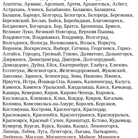
Апатиты, Арзамас, Арсеньев, Артем, Архангельск, Асбест,
Астрахань, Ачинск, Балабаново, Балаково, Балашиха,
Балашов, Барнаул, Белгород, Белогорск, Белорецк, Березники,
Березовский, Беслан, Бийск, Биробиджан, Благовещенск,
Богданович, Богородск, Бор, Братск, Бронницы, Брянск,
Великие Луки, Великий Новгород, Верхняя Пышма,
Владивосток, Владикавказ, Владимир, Волгоград,
Волгодонск, Вологда, Волоколамск, Вольск, Воркута,
Воронеж, Воскресенск, Выборг, Гатчина, Георгиевск, Горно-
Алтайск, Городец, Грозный, Гуково, Далматово, Дальнегорск,
Дзержинск, Димитровград, Дмитров, Долгопрудный,
Домодедово, Дубна, Ейск, Екатеринбург, Елабуга, Елизово,
Ессентуки, Железногорск, Железнодорожный, Жуковский,
Заволжье, Заринск, Зеленоград, Зима, Иваново, Ижевск,
Иркутск, Истра, Йошкар-Ола, Казань, Калининград, Калуга,
Каменск, Каменск-Уральский, Кандалакша, Канск, Качканар,
Кашира, Кемерово, Киров, Кирово-Чепецк, Кировск,
Кисловодск, Климовск, Клин, Ковдор, Ковров, Когалым,
Коломна, Комсомольск-на-Амуре, Королев, Корсаков,
Костомукша, Кострома, Красногорск, Краснодар,
Краснокамск, Краснообск, Краснотурьинск, Красноуральск,
Красноярск, Красный Сулин, Кронштадт, Кстово, Кудымкар,
Кумертау, Курган, Курск, Кушва, Кызыл, Лениногорск,
Липецк, Лобня, Луга, Лучегорск, Лысьва, Лыткарино,
Люберцы, Магадан, Магнитогорск, Майкоп, Мариинск,