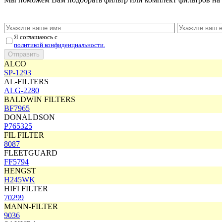
Я соглашаюсь с
политикой конфиденциальности.
ALCO
SP-1293
AL-FILTERS
ALG-2280
BALDWIN FILTERS
BF7965
DONALDSON
P765325
FIL FILTER
8087
FLEETGUARD
FF5794
HENGST
H245WK
HIFI FILTER
70299
MANN-FILTER
9036