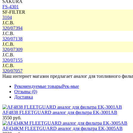
SAKURA
FS-4301
SF-FILTER
3104
J.C.B.
320/07394
J.C.B.
320/07138
J.C.B.
320/07309
J.C.B.
320/07155
J.C.B.
320/07057
Наш интернет магазин предлагает аналог для топливного фильт
Рекомендуемые товары
Рек-мые
Отзывы (0)
Доставка
AF4838 FLEETGUARD аналог для фильтра EK-3001AB
3550 руб.
AF434KM FLEETGUARD аналог для фильтра EK-3005AB