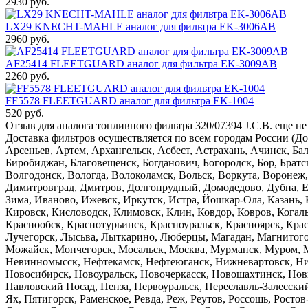
2930 руб.
LX29 KNECHT-MAHLE аналог для фильтра EK-3006AB
2960 руб.
AF25414 FLEETGUARD аналог для фильтра EK-3009AB
2260 руб.
FF5578 FLEETGUARD аналог для фильтра EK-1004
520 руб.
Отзыв для аналога топливного фильтра 320/07394 J.C.B. еще не
Доставка фильтров осуществляется по всем городам России (Д
Арсеньев, Артем, Архангельск, Асбест, Астрахань, Ачинск, Бал
Биробиджан, Благовещенск, Богданович, Богородск, Бор, Брат
Волгодонск, Вологда, Волоколамск, Вольск, Воркута, Воронеж,
Димитровград, Дмитров, Долгопрудный, Домодедово, Дубна, Ей
Зима, Иваново, Ижевск, Иркутск, Истра, Йошкар-Ола, Казань,
Кировск, Кисловодск, Климовск, Клин, Ковдор, Ковров, Когал
Краснообск, Краснотурьинск, Красноуральск, Красноярск, Кра
Лучегорск, Лысьва, Лыткарино, Люберцы, Магадан, Магнитог
Можайск, Мончегорск, Мосальск, Москва, Мурманск, Муром, М
Невинномысск, Нефтекамск, Нефтеюганск, Нижневартовск, Н
Новосибирск, Новоуральск, Новочеркасск, Новошахтинск, Новы
Павловский Посад, Пенза, Первоуральск, Переславль-Залесск
Ях, Пятигорск, Раменское, Ревда, Реж, Реутов, Россошь, Ростов