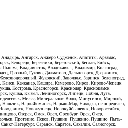
к, Анадырь, Ангарск, Анжеро-Судженск, Апатиты, Арзамас,
орск, Белорецк, Березники, Березовский, Беслан, Бийск,
яя Пышма, Владивосток, Владикавказ, Владимир, Волгоград,
одец, Грозный, Гуково, Далматово, Дальнегорск, Дзержинск,
 Железнодорожный, Жуковский, Заволжье, Заринск, Зеленоград,
, Канск, Качканар, Кашира, Кемерово, Киров, Кирово-Чепецк,
укша, Кострома, Красногорск, Краснодар, Краснокамск,
рск, Кушва, Кызыл, Лениногорск, Липецк, Лобня, Луга,
енделеевск, Миасс, Минеральные Воды, Минусинск, Мирный,
Нальчик, Наро-Фоминск, Нарьян-Мар, Находка, не определен,
Новодвинск, Новокузнецк, Новокуйбышевск, Новороссийск,
нцово, Озерск, Омск, Орел, Оренбург, Орск, Очер,
Подольск, Протвино, Псков, Пушкин, Пушкино, Пущино, Пыть-
, Санкт-Петербург, Саранск, Саратов, Сахалин, Саяногорск,