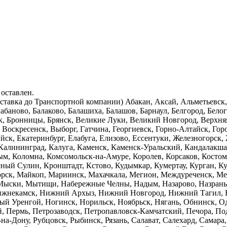
 оставлен.
оставка до Транспортной компании) Абакан, Аксай, Альметьевс
абаново, Балаково, Балашиха, Балашов, Барнаул, Белгород, Белог
ск, Бронницы, Брянск, Великие Луки, Великий Новгород, Верхн
 Воскресенск, Выборг, Гатчина, Георгиевск, Горно-Алтайск, Гор
ск, Екатеринбург, Елабуга, Елизово, Ессентуки, Железногорск,
 Калининград, Калуга, Каменск, Каменск-Уральский, Кандалакша
ым, Коломна, Комсомольск-на-Амуре, Королев, Корсаков, Костом
сный Сулин, Кронштадт, Кстово, Кудымкар, Кумертау, Курган, Ку
орск, Майкоп, Мариинск, Махачкала, Мегион, Междуреченск, М
ыски, Мытищи, Набережные Челны, Надым, Назарово, Назрань, 
ижнекамск, Нижний Архыз, Нижний Новгород, Нижний Тагил, 
й Уренгой, Ногинск, Норильск, Ноябрьск, Нягань, Обнинск, Оди
ий, Пермь, Петрозаводск, Петропавловск-Камчатский, Печора, 
-на-Дону, Рубцовск, Рыбинск, Рязань, Салават, Салехард, Самара