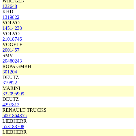
WIRTGEN
122648
KHD
1319822
VOLVO
14514238
VOLVO
21018746
VOGELE
2001457
SMV
20460243
ROPA GMBH
301204
DEUTZ
319822
MARINI
332095999
DEUTZ
4297812
RENAULT TRUCKS
5001864855
LIEBHERR
553183708
LIEBHERR