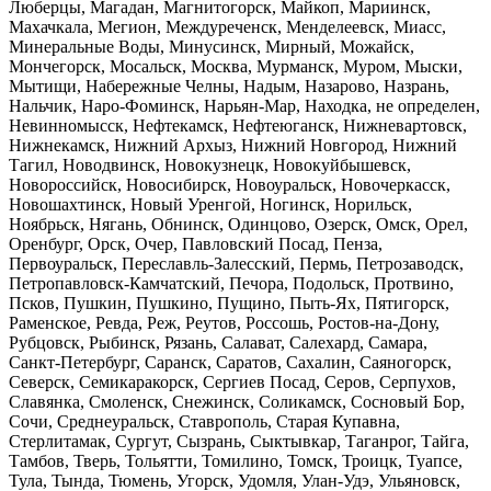
Люберцы, Магадан, Магнитогорск, Майкоп, Мариинск,
Махачкала, Мегион, Междуреченск, Менделеевск, Миасс,
Минеральные Воды, Минусинск, Мирный, Можайск,
Мончегорск, Мосальск, Москва, Мурманск, Муром, Мыски,
Мытищи, Набережные Челны, Надым, Назарово, Назрань,
Нальчик, Наро-Фоминск, Нарьян-Мар, Находка, не определен,
Невинномысск, Нефтекамск, Нефтеюганск, Нижневартовск,
Нижнекамск, Нижний Архыз, Нижний Новгород, Нижний
Тагил, Новодвинск, Новокузнецк, Новокуйбышевск,
Новороссийск, Новосибирск, Новоуральск, Новочеркасск,
Новошахтинск, Новый Уренгой, Ногинск, Норильск,
Ноябрьск, Нягань, Обнинск, Одинцово, Озерск, Омск, Орел,
Оренбург, Орск, Очер, Павловский Посад, Пенза,
Первоуральск, Переславль-Залесский, Пермь, Петрозаводск,
Петропавловск-Камчатский, Печора, Подольск, Протвино,
Псков, Пушкин, Пушкино, Пущино, Пыть-Ях, Пятигорск,
Раменское, Ревда, Реж, Реутов, Россошь, Ростов-на-Дону,
Рубцовск, Рыбинск, Рязань, Салават, Салехард, Самара,
Санкт-Петербург, Саранск, Саратов, Сахалин, Саяногорск,
Северск, Семикаракорск, Сергиев Посад, Серов, Серпухов,
Славянка, Смоленск, Снежинск, Соликамск, Сосновый Бор,
Сочи, Среднеуральск, Ставрополь, Старая Купавна,
Стерлитамак, Сургут, Сызрань, Сыктывкар, Таганрог, Тайга,
Тамбов, Тверь, Тольятти, Томилино, Томск, Троицк, Туапсе,
Тула, Тында, Тюмень, Угорск, Удомля, Улан-Удэ, Ульяновск,