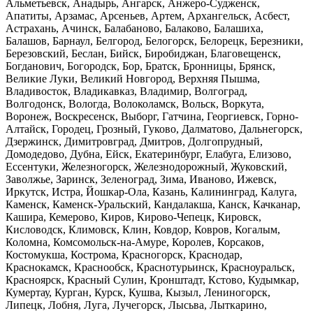
Альметьевск, Анадырь, Ангарск, Анжеро-Судженск,
Апатиты, Арзамас, Арсеньев, Артем, Архангельск, Асбест,
Астрахань, Ачинск, Балабаново, Балаково, Балашиха,
Балашов, Барнаул, Белгород, Белогорск, Белорецк, Березники,
Березовский, Беслан, Бийск, Биробиджан, Благовещенск,
Богданович, Богородск, Бор, Братск, Бронницы, Брянск,
Великие Луки, Великий Новгород, Верхняя Пышма,
Владивосток, Владикавказ, Владимир, Волгоград,
Волгодонск, Вологда, Волоколамск, Вольск, Воркута,
Воронеж, Воскресенск, Выборг, Гатчина, Георгиевск, Горно-
Алтайск, Городец, Грозный, Гуково, Далматово, Дальнегорск,
Дзержинск, Димитровград, Дмитров, Долгопрудный,
Домодедово, Дубна, Ейск, Екатеринбург, Елабуга, Елизово,
Ессентуки, Железногорск, Железнодорожный, Жуковский,
Заволжье, Заринск, Зеленоград, Зима, Иваново, Ижевск,
Иркутск, Истра, Йошкар-Ола, Казань, Калининград, Калуга,
Каменск, Каменск-Уральский, Кандалакша, Канск, Качканар,
Кашира, Кемерово, Киров, Кирово-Чепецк, Кировск,
Кисловодск, Климовск, Клин, Ковдор, Ковров, Когалым,
Коломна, Комсомольск-на-Амуре, Королев, Корсаков,
Костомукша, Кострома, Красногорск, Краснодар,
Краснокамск, Краснообск, Краснотурьинск, Красноуральск,
Красноярск, Красный Сулин, Кронштадт, Кстово, Кудымкар,
Кумертау, Курган, Курск, Кушва, Кызыл, Лениногорск,
Липецк, Лобня, Луга, Лучегорск, Лысьва, Лыткарино,