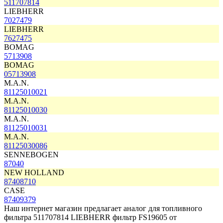
511707814
LIEBHERR
7027479
LIEBHERR
7627475
BOMAG
5713908
BOMAG
05713908
M.A.N.
81125010021
M.A.N.
81125010030
M.A.N.
81125010031
M.A.N.
81125030086
SENNEBOGEN
87040
NEW HOLLAND
87408710
CASE
87409379
Наш интернет магазин предлагает аналог для топливного
фильтра 511707814 LIEBHERR фильтр
FS19605
от