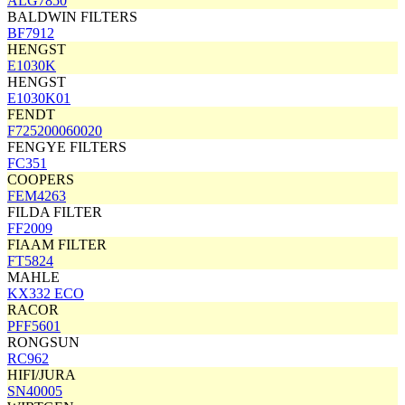
ALG7850
BALDWIN FILTERS
BF7912
HENGST
E1030K
HENGST
E1030K01
FENDT
F725200060020
FENGYE FILTERS
FC351
COOPERS
FEM4263
FILDA FILTER
FF2009
FIAAM FILTER
FT5824
MAHLE
KX332 ECO
RACOR
PFF5601
RONGSUN
RC962
HIFI/JURA
SN40005