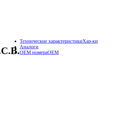
Технические характеристики
Хар-ки
Аналоги
C.B.
OEM номера
OEM