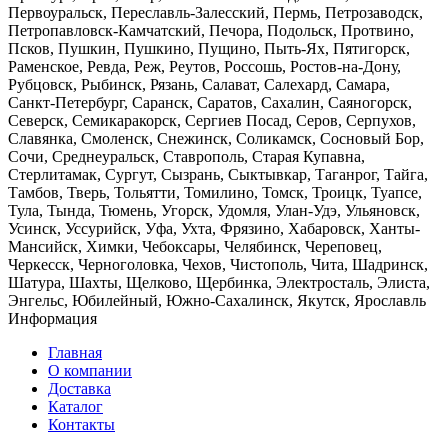
Первоуральск, Переславль-Залесский, Пермь, Петрозаводск,
Петропавловск-Камчатский, Печора, Подольск, Протвино,
Псков, Пушкин, Пушкино, Пущино, Пыть-Ях, Пятигорск,
Раменское, Ревда, Реж, Реутов, Россошь, Ростов-на-Дону,
Рубцовск, Рыбинск, Рязань, Салават, Салехард, Самара,
Санкт-Петербург, Саранск, Саратов, Сахалин, Саяногорск,
Северск, Семикаракорск, Сергиев Посад, Серов, Серпухов,
Славянка, Смоленск, Снежинск, Соликамск, Сосновый Бор,
Сочи, Среднеуральск, Ставрополь, Старая Купавна,
Стерлитамак, Сургут, Сызрань, Сыктывкар, Таганрог, Тайга,
Тамбов, Тверь, Тольятти, Томилино, Томск, Троицк, Туапсе,
Тула, Тында, Тюмень, Угорск, Удомля, Улан-Удэ, Ульяновск,
Усинск, Уссурийск, Уфа, Ухта, Фрязино, Хабаровск, Ханты-
Мансийск, Химки, Чебоксары, Челябинск, Череповец,
Черкесск, Черноголовка, Чехов, Чистополь, Чита, Шадринск,
Шатура, Шахты, Щелково, Щербинка, Электросталь, Элиста,
Энгельс, Юбилейный, Южно-Сахалинск, Якутск, Ярославль
Информация
Главная
О компании
Доставка
Каталог
Контакты