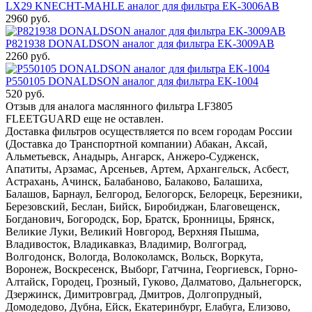
LX29 KNECHT-MAHLE аналог для фильтра EK-3006AB
2960 руб.
P821938 DONALDSON аналог для фильтра EK-3009AB
2260 руб.
P550105 DONALDSON аналог для фильтра EK-1004
520 руб.
Отзыв для аналога маслянного фильтра LF3805
FLEETGUARD еще не оставлен.
Доставка фильтров осуществляется по всем городам России
(Доставка до Транспортной компании) Абакан, Аксай,
Альметьевск, Анадырь, Ангарск, Анжеро-Судженск,
Апатиты, Арзамас, Арсеньев, Артем, Архангельск, Асбест,
Астрахань, Ачинск, Балабаново, Балаково, Балашиха,
Балашов, Барнаул, Белгород, Белогорск, Белорецк, Березники,
Березовский, Беслан, Бийск, Биробиджан, Благовещенск,
Богданович, Богородск, Бор, Братск, Бронницы, Брянск,
Великие Луки, Великий Новгород, Верхняя Пышма,
Владивосток, Владикавказ, Владимир, Волгоград,
Волгодонск, Вологда, Волоколамск, Вольск, Воркута,
Воронеж, Воскресенск, Выборг, Гатчина, Георгиевск, Горно-
Алтайск, Городец, Грозный, Гуково, Далматово, Дальнегорск,
Дзержинск, Димитровград, Дмитров, Долгопрудный,
Домодедово, Дубна, Ейск, Екатеринбург, Елабуга, Елизово,