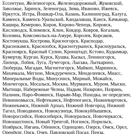
Ессентуки, Железногорск, Железнодорожный, Жуковский,
Заволжье, Заринск, Зеленоград, Зима, Иваново, Ижевск,
Иркутск, Истра, Йошкар-Ола, Казань, Калининград, Калуга,
Каменск, Каменск-Уральский, Кандалакша, Канск, Качканар,
Кашира, Кемерово, Киров, Кирово-Чепецк, Кировск,
Кисловодск, Климовск, Клин, Ковдор, Ковров, Когалым,
Коломна, Комсомольск-на-Амуре, Королев, Корсаков,
Костомукша, Кострома, Красногорск, Краснодар,
Краснокамск, Краснообск, Краснотурьинск, Красноуральск,
Красноярск, Красный Сулин, Кронштадт, Кстово, Кудымкар,
Кумертау, Курган, Курск, Кушва, Кызыл, Лениногорск,
Липецк, Лобня, Луга, Лучегорск, Лысьва, Лыткарино,
Люберцы, Магадан, Магнитогорск, Майкоп, Мариинск,
Махачкала, Мегион, Междуреченск, Менделеевск, Миасс,
Минеральные Воды, Минусинск, Мирный, Можайск,
Мончегорск, Мосальск, Москва, Мурманск, Муром, Мыски,
Мытищи, Набережные Челны, Надым, Назарово, Назрань,
Нальчик, Наро-Фоминск, Нарьян-Мар, Находка, не определен,
Невинномысск, Нефтекамск, Нефтеюганск, Нижневартовск,
Нижнекамск, Нижний Архыз, Нижний Новгород, Нижний
Тагил, Новодвинск, Новокузнецк, Новокуйбышевск,
Новороссийск, Новосибирск, Новоуральск, Новочеркасск,
Новошахтинск, Новый Уренгой, Ногинск, Норильск,
Ноябрьск, Нягань, Обнинск, Одинцово, Озерск, Омск, Орел,
Оренбург, Орск, Очер, Павловский Посад, Пенза,