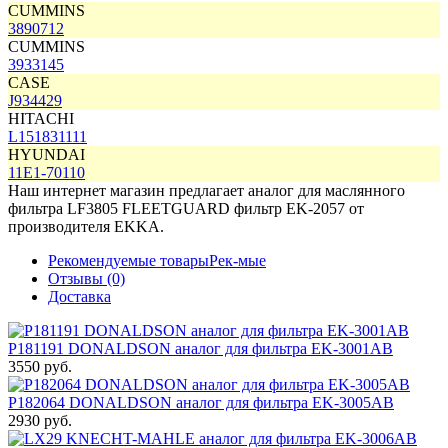
CUMMINS
3890712
CUMMINS
3933145
CASE
J934429
HITACHI
L151831111
HYUNDAI
11E1-70110
Наш интернет магазин предлагает аналог для маслянного
фильтра LF3805 FLEETGUARD фильтр
EK-2057
от
производителя
EKKA
.
Рекомендуемые товары
Рек-мые
Отзывы (0)
Доставка
P181191 DONALDSON аналог для фильтра EK-3001AB
3550 руб.
P182064 DONALDSON аналог для фильтра EK-3005AB
2930 руб.