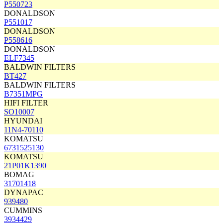
P550723
DONALDSON
P551017
DONALDSON
P558616
DONALDSON
ELF7345
BALDWIN FILTERS
BT427
BALDWIN FILTERS
B7351MPG
HIFI FILTER
SO10007
HYUNDAI
11N4-70110
KOMATSU
6731525130
KOMATSU
21P01K1390
BOMAG
31701418
DYNAPAC
939480
CUMMINS
3934429