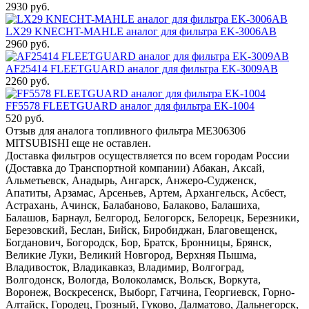
2930 руб.
LX29 KNECHT-MAHLE аналог для фильтра EK-3006AB
2960 руб.
AF25414 FLEETGUARD аналог для фильтра EK-3009AB
2260 руб.
FF5578 FLEETGUARD аналог для фильтра EK-1004
520 руб.
Отзыв для аналога топливного фильтра ME306306
MITSUBISHI еще не оставлен.
Доставка фильтров осуществляется по всем городам России
(Доставка до Транспортной компании) Абакан, Аксай,
Альметьевск, Анадырь, Ангарск, Анжеро-Судженск,
Апатиты, Арзамас, Арсеньев, Артем, Архангельск, Асбест,
Астрахань, Ачинск, Балабаново, Балаково, Балашиха,
Балашов, Барнаул, Белгород, Белогорск, Белорецк, Березники,
Березовский, Беслан, Бийск, Биробиджан, Благовещенск,
Богданович, Богородск, Бор, Братск, Бронницы, Брянск,
Великие Луки, Великий Новгород, Верхняя Пышма,
Владивосток, Владикавказ, Владимир, Волгоград,
Волгодонск, Вологда, Волоколамск, Вольск, Воркута,
Воронеж, Воскресенск, Выборг, Гатчина, Георгиевск, Горно-
Алтайск, Городец, Грозный, Гуково, Далматово, Дальнегорск,