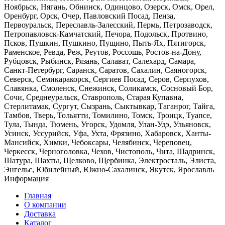
Ноябрьск, Нягань, Обнинск, Одинцово, Озерск, Омск, Орел,
Оренбург, Орск, Очер, Павловский Посад, Пенза,
Первоуральск, Переславль-Залесский, Пермь, Петрозаводск,
Петропавловск-Камчатский, Печора, Подольск, Протвино,
Псков, Пушкин, Пушкино, Пущино, Пыть-Ях, Пятигорск,
Раменское, Ревда, Реж, Реутов, Россошь, Ростов-на-Дону,
Рубцовск, Рыбинск, Рязань, Салават, Салехард, Самара,
Санкт-Петербург, Саранск, Саратов, Сахалин, Саяногорск,
Северск, Семикаракорск, Сергиев Посад, Серов, Серпухов,
Славянка, Смоленск, Снежинск, Соликамск, Сосновый Бор,
Сочи, Среднеуральск, Ставрополь, Старая Купавна,
Стерлитамак, Сургут, Сызрань, Сыктывкар, Таганрог, Тайга,
Тамбов, Тверь, Тольятти, Томилино, Томск, Троицк, Туапсе,
Тула, Тында, Тюмень, Угорск, Удомля, Улан-Удэ, Ульяновск,
Усинск, Уссурийск, Уфа, Ухта, Фрязино, Хабаровск, Ханты-
Мансийск, Химки, Чебоксары, Челябинск, Череповец,
Черкесск, Черноголовка, Чехов, Чистополь, Чита, Шадринск,
Шатура, Шахты, Щелково, Щербинка, Электросталь, Элиста,
Энгельс, Юбилейный, Южно-Сахалинск, Якутск, Ярославль
Информация
Главная
О компании
Доставка
Каталог