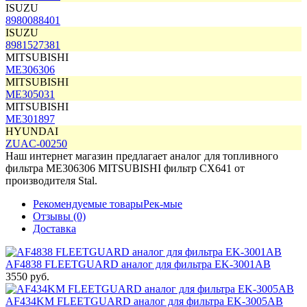
ISUZU
8980088401
ISUZU
8981527381
MITSUBISHI
ME306306
MITSUBISHI
ME305031
MITSUBISHI
ME301897
HYUNDAI
ZUAC-00250
Наш интернет магазин предлагает аналог для топливного
фильтра ME306306 MITSUBISHI фильтр
CX641
от
производителя
Stal
.
Рекомендуемые товары
Рек-мые
Отзывы (0)
Доставка
AF4838 FLEETGUARD аналог для фильтра EK-3001AB
3550 руб.
AF434KM FLEETGUARD аналог для фильтра EK-3005AB