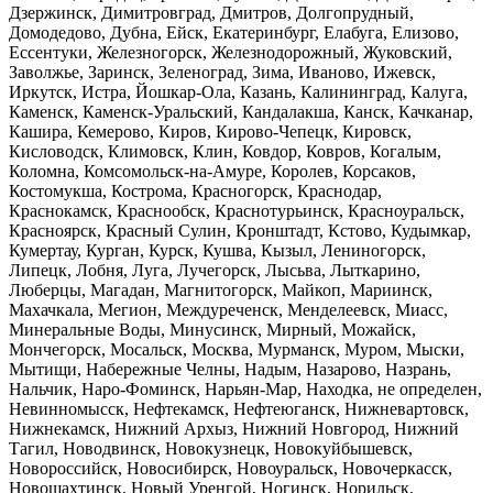
Дзержинск, Димитровград, Дмитров, Долгопрудный,
Домодедово, Дубна, Ейск, Екатеринбург, Елабуга, Елизово,
Ессентуки, Железногорск, Железнодорожный, Жуковский,
Заволжье, Заринск, Зеленоград, Зима, Иваново, Ижевск,
Иркутск, Истра, Йошкар-Ола, Казань, Калининград, Калуга,
Каменск, Каменск-Уральский, Кандалакша, Канск, Качканар,
Кашира, Кемерово, Киров, Кирово-Чепецк, Кировск,
Кисловодск, Климовск, Клин, Ковдор, Ковров, Когалым,
Коломна, Комсомольск-на-Амуре, Королев, Корсаков,
Костомукша, Кострома, Красногорск, Краснодар,
Краснокамск, Краснообск, Краснотурьинск, Красноуральск,
Красноярск, Красный Сулин, Кронштадт, Кстово, Кудымкар,
Кумертау, Курган, Курск, Кушва, Кызыл, Лениногорск,
Липецк, Лобня, Луга, Лучегорск, Лысьва, Лыткарино,
Люберцы, Магадан, Магнитогорск, Майкоп, Мариинск,
Махачкала, Мегион, Междуреченск, Менделеевск, Миасс,
Минеральные Воды, Минусинск, Мирный, Можайск,
Мончегорск, Мосальск, Москва, Мурманск, Муром, Мыски,
Мытищи, Набережные Челны, Надым, Назарово, Назрань,
Нальчик, Наро-Фоминск, Нарьян-Мар, Находка, не определен,
Невинномысск, Нефтекамск, Нефтеюганск, Нижневартовск,
Нижнекамск, Нижний Архыз, Нижний Новгород, Нижний
Тагил, Новодвинск, Новокузнецк, Новокуйбышевск,
Новороссийск, Новосибирск, Новоуральск, Новочеркасск,
Новошахтинск, Новый Уренгой, Ногинск, Норильск,