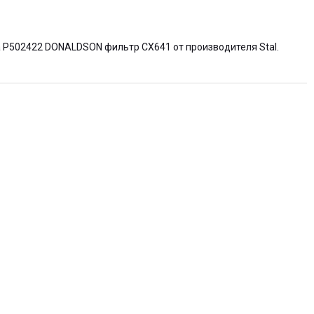
ра P502422 DONALDSON фильтр
CX641
от производителя
Stal
.