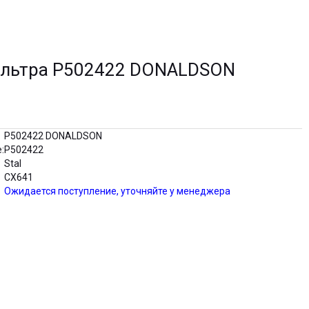
ильтра P502422 DONALDSON
P502422 DONALDSON
:
P502422
Stal
CX641
Ожидается поступление, уточняйте у менеджера